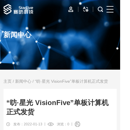
首页
新闻中心
IP
边缘计算
数据中心
资源与支持
主页
/
新闻中心
/ “昉·星光 VisionFive”单板计算机正式发货
公司
“昉·星光 VisionFive”单板计算机
正式发货
发布：2022-01-13 丨
浏览：
0
丨