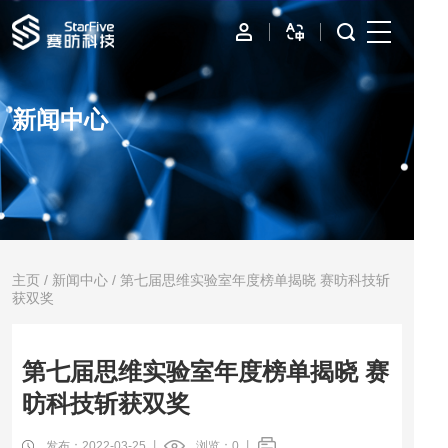
首页
新闻中心
IP
边缘计算
数据中心
资源与支持
主页
/
新闻中心
/ 第七届思维实验室年度榜单揭晓 赛昉科技斩
获双奖
公司
第七届思维实验室年度榜单揭晓 赛
昉科技斩获双奖
发布：2022-03-25 丨
浏览：
0
丨