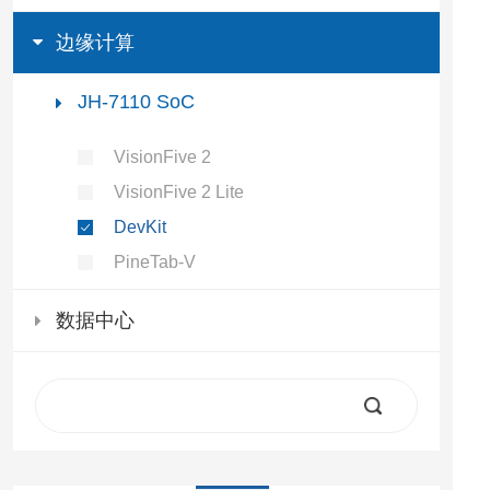
边缘计算
JH-7110 SoC
VisionFive 2
VisionFive 2 Lite
DevKit
PineTab-V
数据中心