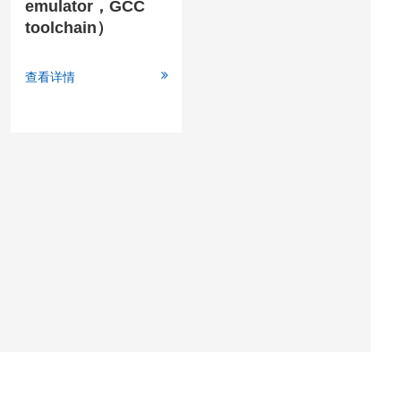
emulator，GCC
toolchain）
查看详情